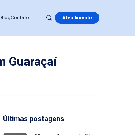
s
Blog
Contato
Atendimento
m Guaraçaí
Últimas postagens