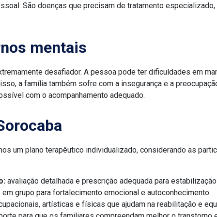
ssoal. São doenças que precisam de tratamento especializado,
rnos mentais
tremamente desafiador. A pessoa pode ter dificuldades em manter
m disso, a família também sofre com a insegurança e a preocupaç
 possível com o acompanhamento adequado.
Sorocaba
mos um plano terapêutico individualizado, considerando as parti
o:
avaliação detalhada e prescrição adequada para estabilização 
 em grupo para fortalecimento emocional e autoconhecimento.
upacionais, artísticas e físicas que ajudam na reabilitação e equi
porte para que os familiares compreendam melhor o transtorno 