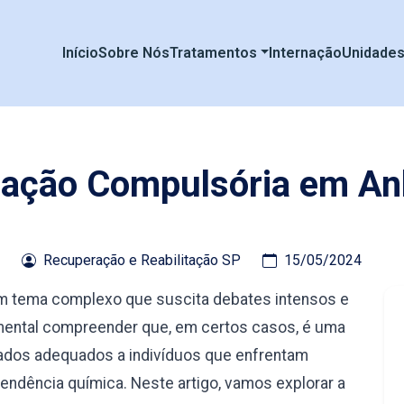
Início
Sobre Nós
Tratamentos
Internação
Unidade
nação Compulsória em A
Recuperação e Reabilitação SP
15/05/2024
m tema complexo que suscita debates intensos e
amental compreender que, em certos casos, é uma
ados adequados a indivíduos que enfrentam
ndência química. Neste artigo, vamos explorar a