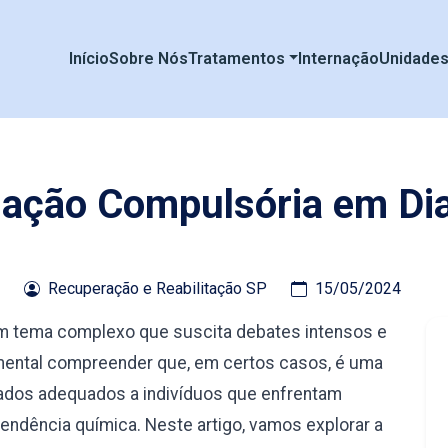
Início
Sobre Nós
Tratamentos
Internação
Unidade
nação Compulsória em D
Recuperação e Reabilitação SP
15/05/2024
m tema complexo que suscita debates intensos e
amental compreender que, em certos casos, é uma
ados adequados a indivíduos que enfrentam
ndência química. Neste artigo, vamos explorar a